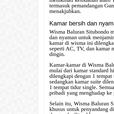
termasuk pemandangan Gunu
menakjubkan.
Kamar bersih dan nyam
Wisma Baluran Situbondo m
dan nyaman untuk menjamin
kamar di wisma ini dilengka
seperti AC, TV, dan kamar m
dingin.
Kamar-kamar di Wisma Balur
mulai dari kamar standard h
dilengkapi dengan 1 tempat t
sedangkan kamar suite dilen
1 tempat tidur single. Semu
pribadi yang menghadap ke
Selain itu, Wisma Baluran 
khusus untuk penyandang dis