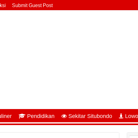
ksi
Submit Guest Post
liner
Pendidikan
Sekitar Situbondo
Lowo