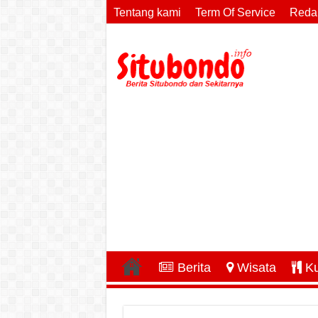
Tentang kami
Term Of Service
Reda
Berita
Wisata
Ku