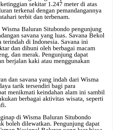
etinggian sekitar 1.247 meter di atas
luran terkenal dengan pemandangannya
tahari terbit dan terbenam.
i Wisma Baluran Situbondo pengunjung
dangan savana yang luas. Savana Bekol
 terindah di Indonesia. Savana ini
ektar dan dihuni oleh berbagai macam
nteng, dan merak. Pengunjung dapat
an berjalan kaki atau menggunakan
n dan savana yang indah dari Wisma
ya tarik tersendiri bagi para
at menikmati keindahan alam ini sambil
kukan berbagai aktivitas wisata, seperti
fi.
nginap di Wisma Baluran Situbondo
ak boleh dilewatkan. Pengunjung dapat
aman Nasional Baluran yang luar biasa,