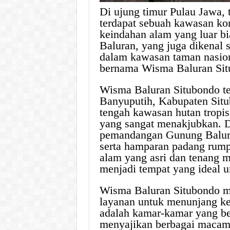
Di ujung timur Pulau Jawa, 
terdapat sebuah kawasan k
keindahan alam yang luar b
Baluran, yang juga dikenal s
dalam kawasan taman nasion
bernama Wisma Baluran Sit
Wisma Baluran Situbondo te
Banyuputih, Kabupaten Situb
tengah kawasan hutan tropi
yang sangat menakjubkan. D
pemandangan Gunung Baluran
serta hamparan padang rump
alam yang asri dan tenang
menjadi tempat yang ideal u
Wisma Baluran Situbondo m
layanan untuk menunjang k
adalah kamar-kamar yang be
menyajikan berbagai macam 