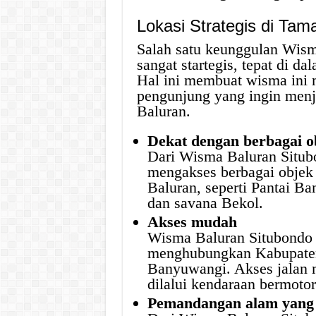
Lokasi Strategis di Tam
Salah satu keunggulan Wism
sangat startegis, tepat di 
Hal ini membuat wisma ini m
pengunjung yang ingin menj
Baluran.
Dekat dengan berbagai o
Dari Wisma Baluran Situb
mengakses berbagai objek
Baluran, seperti Pantai Ba
dan savana Bekol.
Akses mudah
Wisma Baluran Situbondo t
menghubungkan Kabupaten
Banyuwangi. Akses jalan 
dilalui kendaraan bermotor
Pemandangan alam yang