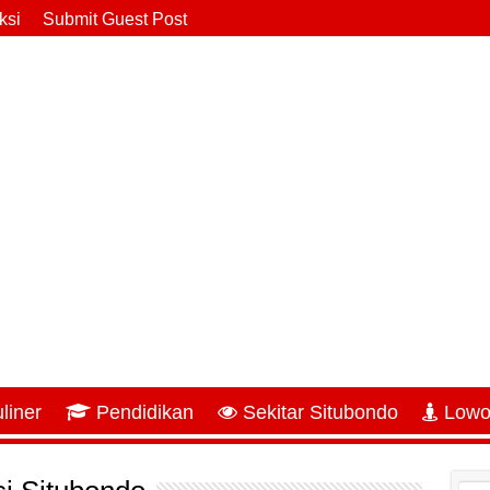
ksi
Submit Guest Post
liner
Pendidikan
Sekitar Situbondo
Lowo