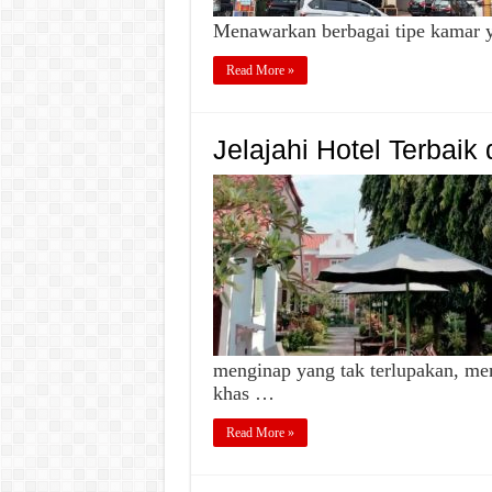
Menawarkan berbagai tipe kamar 
Read More »
Jelajahi Hotel Terbaik
menginap yang tak terlupakan, 
khas …
Read More »