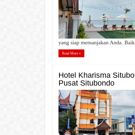
yang siap memanjakan Anda. Baik 
Read More »
Hotel Kharisma Situb
Pusat Situbondo