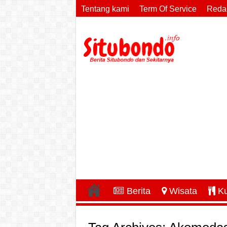
Tentang kami
Term Of Service
Reda
Berita
Wisata
Ku