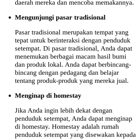
daerah mereka dan mencoba memakannya.
Mengunjungi pasar tradisional
Pasar tradisional merupakan tempat yang
tepat untuk berinteraksi dengan penduduk
setempat. Di pasar tradisional, Anda dapat
menemukan berbagai macam hasil bumi
dan produk lokal. Anda dapat berbincang-
bincang dengan pedagang dan belajar
tentang produk-produk yang mereka jual.
Menginap di homestay
Jika Anda ingin lebih dekat dengan
penduduk setempat, Anda dapat menginap
di homestay. Homestay adalah rumah
penduduk setempat yang disewakan kepada