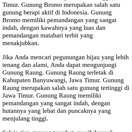
Timur. Gunung Bromo merupakan salah satu
gunung berapi aktif di Indonesia. Gunung
Bromo memiliki pemandangan yang sangat
indah, dengan kawahnya yang luas dan
pemandangan matahari terbit yang
menakjubkan.
Jika Anda mencari pegunungan hijau yang lebih
tenang dan alami, Anda dapat mengunjungi
Gunung Raung. Gunung Raung terletak di
Kabupaten Banyuwangi, Jawa Timur. Gunung
Raung merupakan salah satu gunung tertinggi di
Jawa Timur. Gunung Raung memiliki
pemandangan yang sangat indah, dengan
hutannya yang lebat dan puncaknya yang
menjulang tinggi.