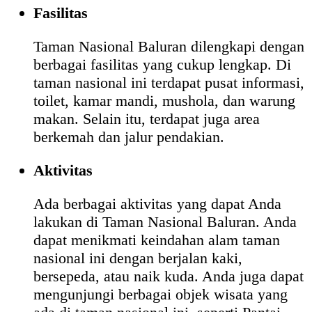
Fasilitas
Taman Nasional Baluran dilengkapi dengan
berbagai fasilitas yang cukup lengkap. Di
taman nasional ini terdapat pusat informasi,
toilet, kamar mandi, mushola, dan warung
makan. Selain itu, terdapat juga area
berkemah dan jalur pendakian.
Aktivitas
Ada berbagai aktivitas yang dapat Anda
lakukan di Taman Nasional Baluran. Anda
dapat menikmati keindahan alam taman
nasional ini dengan berjalan kaki,
bersepeda, atau naik kuda. Anda juga dapat
mengunjungi berbagai objek wisata yang