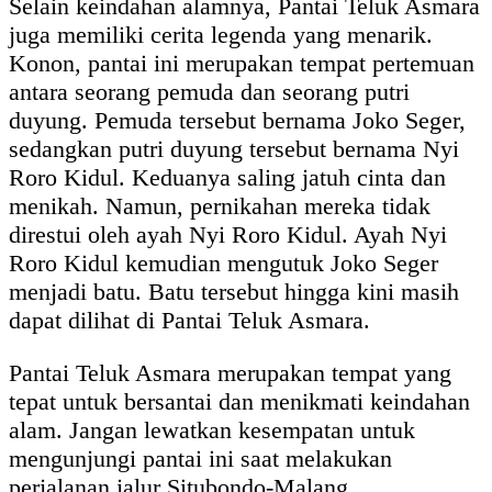
Selain keindahan alamnya, Pantai Teluk Asmara
juga memiliki cerita legenda yang menarik.
Konon, pantai ini merupakan tempat pertemuan
antara seorang pemuda dan seorang putri
duyung. Pemuda tersebut bernama Joko Seger,
sedangkan putri duyung tersebut bernama Nyi
Roro Kidul. Keduanya saling jatuh cinta dan
menikah. Namun, pernikahan mereka tidak
direstui oleh ayah Nyi Roro Kidul. Ayah Nyi
Roro Kidul kemudian mengutuk Joko Seger
menjadi batu. Batu tersebut hingga kini masih
dapat dilihat di Pantai Teluk Asmara.
Pantai Teluk Asmara merupakan tempat yang
tepat untuk bersantai dan menikmati keindahan
alam. Jangan lewatkan kesempatan untuk
mengunjungi pantai ini saat melakukan
perjalanan jalur Situbondo-Malang.