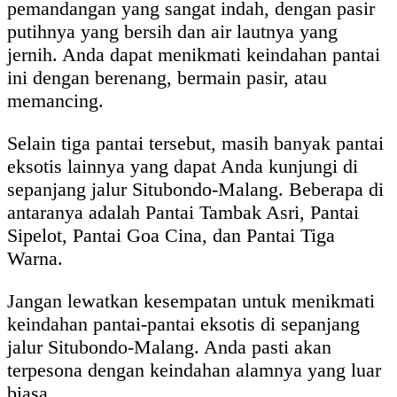
pemandangan yang sangat indah, dengan pasir
putihnya yang bersih dan air lautnya yang
jernih. Anda dapat menikmati keindahan pantai
ini dengan berenang, bermain pasir, atau
memancing.
Selain tiga pantai tersebut, masih banyak pantai
eksotis lainnya yang dapat Anda kunjungi di
sepanjang jalur Situbondo-Malang. Beberapa di
antaranya adalah Pantai Tambak Asri, Pantai
Sipelot, Pantai Goa Cina, dan Pantai Tiga
Warna.
Jangan lewatkan kesempatan untuk menikmati
keindahan pantai-pantai eksotis di sepanjang
jalur Situbondo-Malang. Anda pasti akan
terpesona dengan keindahan alamnya yang luar
biasa.