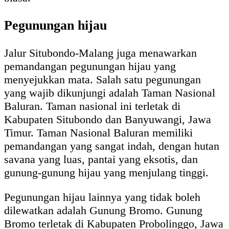
Pegunungan hijau
Jalur Situbondo-Malang juga menawarkan
pemandangan pegunungan hijau yang
menyejukkan mata. Salah satu pegunungan
yang wajib dikunjungi adalah Taman Nasional
Baluran. Taman nasional ini terletak di
Kabupaten Situbondo dan Banyuwangi, Jawa
Timur. Taman Nasional Baluran memiliki
pemandangan yang sangat indah, dengan hutan
savana yang luas, pantai yang eksotis, dan
gunung-gunung hijau yang menjulang tinggi.
Pegunungan hijau lainnya yang tidak boleh
dilewatkan adalah Gunung Bromo. Gunung
Bromo terletak di Kabupaten Probolinggo, Jawa