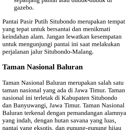
gazebo.
Pantai Pasir Putih Situbondo merupakan tempat
yang tepat untuk bersantai dan menikmati
keindahan alam. Jangan lewatkan kesempatan
untuk mengunjungi pantai ini saat melakukan
perjalanan jalur Situbondo-Malang.
Taman Nasional Baluran
Taman Nasional Baluran merupakan salah satu
taman nasional yang ada di Jawa Timur. Taman
nasional ini terletak di Kabupaten Situbondo
dan Banyuwangi, Jawa Timur. Taman Nasional
Baluran terkenal dengan pemandangan alamnya
yang indah, dengan hutan savana yang luas,
pantai yang eksotis, dan gunung-gunung hijau