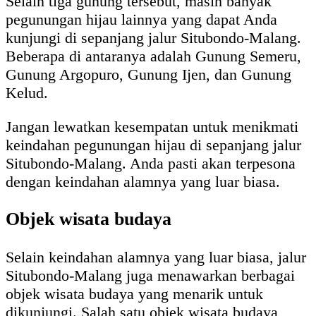
Selain tiga gunung tersebut, masih banyak
pegunungan hijau lainnya yang dapat Anda
kunjungi di sepanjang jalur Situbondo-Malang.
Beberapa di antaranya adalah Gunung Semeru,
Gunung Argopuro, Gunung Ijen, dan Gunung
Kelud.
Jangan lewatkan kesempatan untuk menikmati
keindahan pegunungan hijau di sepanjang jalur
Situbondo-Malang. Anda pasti akan terpesona
dengan keindahan alamnya yang luar biasa.
Objek wisata budaya
Selain keindahan alamnya yang luar biasa, jalur
Situbondo-Malang juga menawarkan berbagai
objek wisata budaya yang menarik untuk
dikunjungi. Salah satu objek wisata budaya