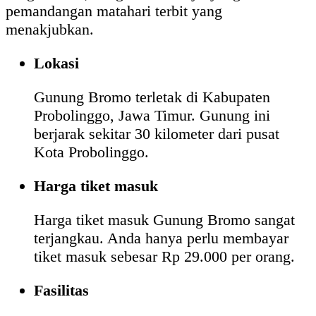
pemandangan matahari terbit yang
menakjubkan.
Lokasi
Gunung Bromo terletak di Kabupaten
Probolinggo, Jawa Timur. Gunung ini
berjarak sekitar 30 kilometer dari pusat
Kota Probolinggo.
Harga tiket masuk
Harga tiket masuk Gunung Bromo sangat
terjangkau. Anda hanya perlu membayar
tiket masuk sebesar Rp 29.000 per orang.
Fasilitas