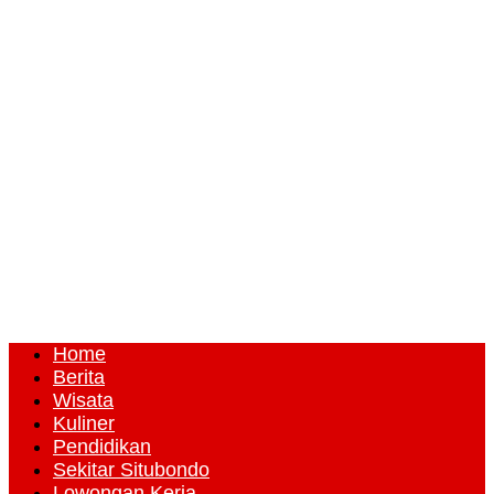
Home
Berita
Wisata
Kuliner
Pendidikan
Sekitar Situbondo
Lowongan Kerja