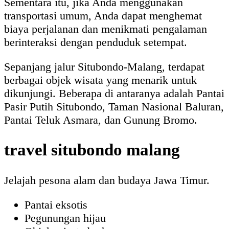
Sementara itu, jika Anda menggunakan
transportasi umum, Anda dapat menghemat
biaya perjalanan dan menikmati pengalaman
berinteraksi dengan penduduk setempat.
Sepanjang jalur Situbondo-Malang, terdapat
berbagai objek wisata yang menarik untuk
dikunjungi. Beberapa di antaranya adalah Pantai
Pasir Putih Situbondo, Taman Nasional Baluran,
Pantai Teluk Asmara, dan Gunung Bromo.
travel situbondo malang
Jelajah pesona alam dan budaya Jawa Timur.
Pantai eksotis
Pegunungan hijau