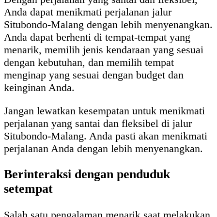
Anda dapat menikmati perjalanan jalur
Situbondo-Malang dengan lebih menyenangkan.
Anda dapat berhenti di tempat-tempat yang
menarik, memilih jenis kendaraan yang sesuai
dengan kebutuhan, dan memilih tempat
menginap yang sesuai dengan budget dan
keinginan Anda.
Jangan lewatkan kesempatan untuk menikmati
perjalanan yang santai dan fleksibel di jalur
Situbondo-Malang. Anda pasti akan menikmati
perjalanan Anda dengan lebih menyenangkan.
Berinteraksi dengan penduduk
setempat
Salah satu pengalaman menarik saat melakukan