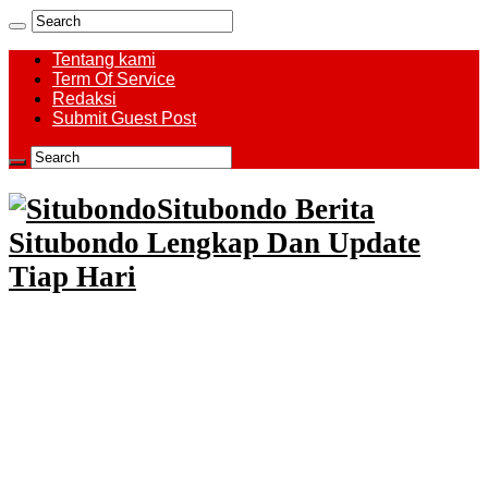
Tentang kami
Term Of Service
Redaksi
Submit Guest Post
Situbondo Berita
Situbondo Lengkap Dan Update
Tiap Hari