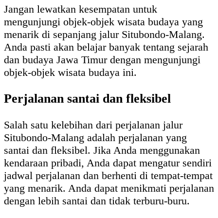
Jangan lewatkan kesempatan untuk
mengunjungi objek-objek wisata budaya yang
menarik di sepanjang jalur Situbondo-Malang.
Anda pasti akan belajar banyak tentang sejarah
dan budaya Jawa Timur dengan mengunjungi
objek-objek wisata budaya ini.
Perjalanan santai dan fleksibel
Salah satu kelebihan dari perjalanan jalur
Situbondo-Malang adalah perjalanan yang
santai dan fleksibel. Jika Anda menggunakan
kendaraan pribadi, Anda dapat mengatur sendiri
jadwal perjalanan dan berhenti di tempat-tempat
yang menarik. Anda dapat menikmati perjalanan
dengan lebih santai dan tidak terburu-buru.