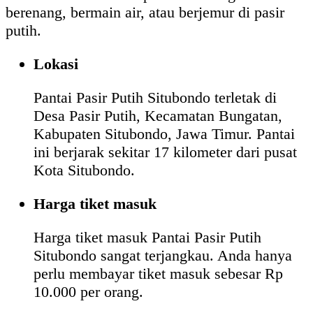
berenang, bermain air, atau berjemur di pasir
putih.
Lokasi
Pantai Pasir Putih Situbondo terletak di
Desa Pasir Putih, Kecamatan Bungatan,
Kabupaten Situbondo, Jawa Timur. Pantai
ini berjarak sekitar 17 kilometer dari pusat
Kota Situbondo.
Harga tiket masuk
Harga tiket masuk Pantai Pasir Putih
Situbondo sangat terjangkau. Anda hanya
perlu membayar tiket masuk sebesar Rp
10.000 per orang.