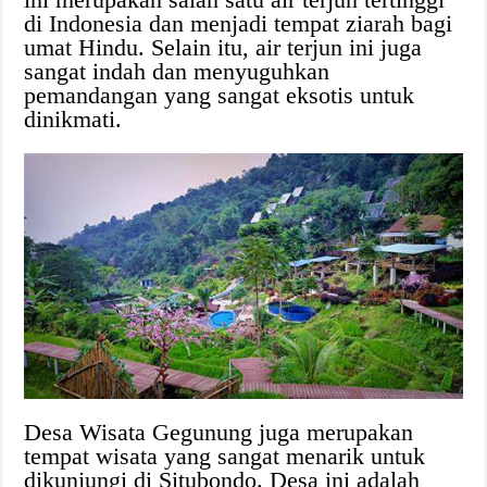
di Indonesia dan menjadi tempat ziarah bagi
umat Hindu. Selain itu, air terjun ini juga
sangat indah dan menyuguhkan
pemandangan yang sangat eksotis untuk
dinikmati.
Desa Wisata Gegunung juga merupakan
tempat wisata yang sangat menarik untuk
dikunjungi di Situbondo. Desa ini adalah