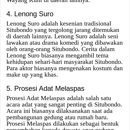
4. Lenong Suro
Lenong Suro adalah kesenian tradisional
Situbondo yang tergolong jarang ditemukan
di daerah lainnya. Lenong Suro adalah seni
lawakan atau drama komedi yang dibawakan
oleh orang-orang Situbondo. Cerita dalam
Lenong Suro biasanya mengambil tema
kehidupan sehari-hari masyarakat Situbondo.
Para aktor biasanya mengenakan kostum dan
make up yang khas.
5. Prosesi Adat Melaspas
Prosesi Adat Melaspas adalah salah satu
acara adat yang sangat penting di Situbondo.
Acara ini biasanya dilaksanakan saat ada
pembangunan gedung atau rumah baru.
Prosesi Melaspas dilakukan sebagai bentuk
persembahan kepada dewata agar gedung