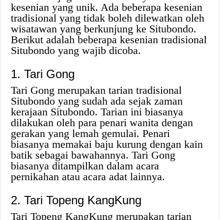
kesenian yang unik. Ada beberapa kesenian
tradisional yang tidak boleh dilewatkan oleh
wisatawan yang berkunjung ke Situbondo.
Berikut adalah beberapa kesenian tradisional
Situbondo yang wajib dicoba.
1. Tari Gong
Tari Gong merupakan tarian tradisional
Situbondo yang sudah ada sejak zaman
kerajaan Situbondo. Tarian ini biasanya
dilakukan oleh para penari wanita dengan
gerakan yang lemah gemulai. Penari
biasanya memakai baju kurung dengan kain
batik sebagai bawahannya. Tari Gong
biasanya ditampilkan dalam acara
pernikahan atau acara adat lainnya.
2. Tari Topeng KangKung
Tari Topeng KangKung merupakan tarian