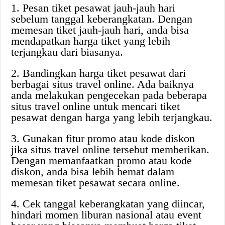
1. Pesan tiket pesawat jauh-jauh hari
sebelum tanggal keberangkatan. Dengan
memesan tiket jauh-jauh hari, anda bisa
mendapatkan harga tiket yang lebih
terjangkau dari biasanya.
2. Bandingkan harga tiket pesawat dari
berbagai situs travel online. Ada baiknya
anda melakukan pengecekan pada beberapa
situs travel online untuk mencari tiket
pesawat dengan harga yang lebih terjangkau.
3. Gunakan fitur promo atau kode diskon
jika situs travel online tersebut memberikan.
Dengan memanfaatkan promo atau kode
diskon, anda bisa lebih hemat dalam
memesan tiket pesawat secara online.
4. Cek tanggal keberangkatan yang diincar,
hindari momen liburan nasional atau event