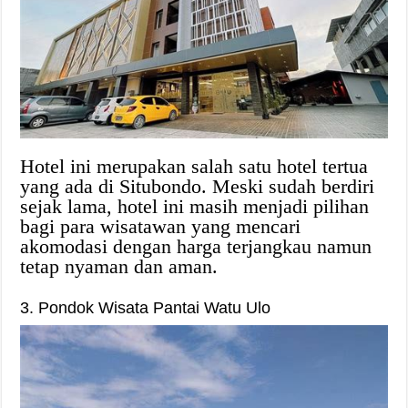
Hotel ini merupakan salah satu hotel tertua
yang ada di Situbondo. Meski sudah berdiri
sejak lama, hotel ini masih menjadi pilihan
bagi para wisatawan yang mencari
akomodasi dengan harga terjangkau namun
tetap nyaman dan aman.
3. Pondok Wisata Pantai Watu Ulo