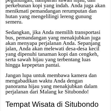
perkebunan kopi yang indah. Anda juga akan
menikmati pemandangan rerumputan dan
hutan yang mengelilingi lereng gunung
semeru.
Sedangkan, jika Anda memilih transportasi
bus, pemandangan yang menakjubkan juga
akan menyapa perjalanan Anda. Sepanjang
jalan, Anda akan melewati desa-desa kecil
yang dipenuhi tanaman kopi dan cengkeh,
serta sawah hijau yang terbentang luas
hingga kepepetan pantai.
Jangan lupa untuk membawa kamera dan
mengabadikan waktu Anda dengan
panorama hijau yang menakjubkan dalam
perjalanan dari Malang ke Situbondo!
Tempat Wisata di Situbondo