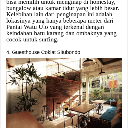
bisa memilih untuk menginap di homestay,
bungalow atau kamar tidur yang lebih besar.
Kelebihan lain dari penginapan ini adalah
lokasinya yang hanya beberapa meter dari
Pantai Watu Ulo yang terkenal dengan
keindahan batu karang dan ombaknya yang
cocok untuk surfing.
4. Guesthouse Coklat Situbondo