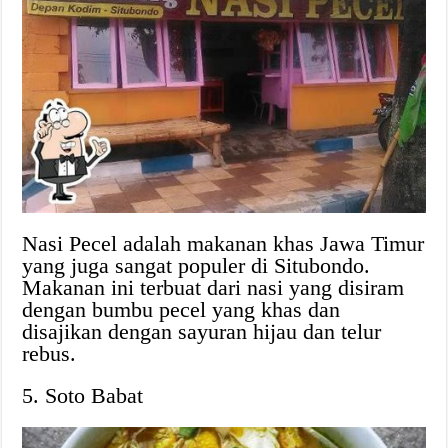
Nasi Pecel adalah makanan khas Jawa Timur
yang juga sangat populer di Situbondo.
Makanan ini terbuat dari nasi yang disiram
dengan bumbu pecel yang khas dan
disajikan dengan sayuran hijau dan telur
rebus.
5. Soto Babat