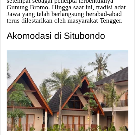
setempat sebagai pencipta terbentuknya
Gunung Bromo. Hingga saat ini, tradisi adat
Jawa yang telah berlangsung berabad-abad
terus dilestarikan oleh masyarakat Tengger.
Akomodasi di Situbondo