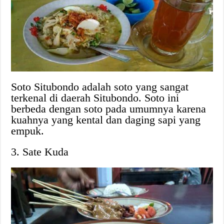
Soto Situbondo adalah soto yang sangat
terkenal di daerah Situbondo. Soto ini
berbeda dengan soto pada umumnya karena
kuahnya yang kental dan daging sapi yang
empuk.
3. Sate Kuda