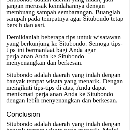
jangan merusak keindahannya dengan
membuang sampah sembarangan. Buanglah
sampah pada tempatnya agar Situbondo tetap
bersih dan asri.
Demikianlah beberapa tips untuk wisatawan
yang berkunjung ke Situbondo. Semoga tips-
tips ini bermanfaat bagi Anda agar
perjalanan Anda ke Situbondo
menyenangkan dan berkesan.
Situbondo adalah daerah yang indah dengan
banyak tempat wisata yang menarik. Dengan
mengikuti tips-tips di atas, Anda dapat
menikmati perjalanan Anda ke Situbondo
dengan lebih menyenangkan dan berkesan.
Conclusion
Situbondo adalah daerah yang indah dengan