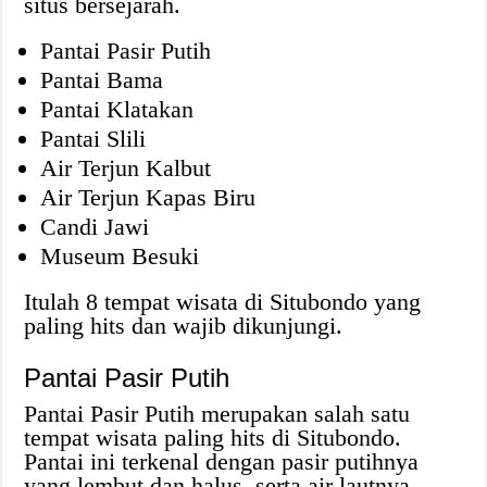
situs bersejarah.
Pantai Pasir Putih
Pantai Bama
Pantai Klatakan
Pantai Slili
Air Terjun Kalbut
Air Terjun Kapas Biru
Candi Jawi
Museum Besuki
Itulah 8 tempat wisata di Situbondo yang
paling hits dan wajib dikunjungi.
Pantai Pasir Putih
Pantai Pasir Putih merupakan salah satu
tempat wisata paling hits di Situbondo.
Pantai ini terkenal dengan pasir putihnya
yang lembut dan halus, serta air lautnya