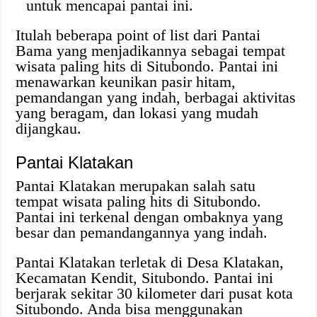
untuk mencapai pantai ini.
Itulah beberapa point of list dari Pantai
Bama yang menjadikannya sebagai tempat
wisata paling hits di Situbondo. Pantai ini
menawarkan keunikan pasir hitam,
pemandangan yang indah, berbagai aktivitas
yang beragam, dan lokasi yang mudah
dijangkau.
Pantai Klatakan
Pantai Klatakan merupakan salah satu
tempat wisata paling hits di Situbondo.
Pantai ini terkenal dengan ombaknya yang
besar dan pemandangannya yang indah.
Pantai Klatakan terletak di Desa Klatakan,
Kecamatan Kendit, Situbondo. Pantai ini
berjarak sekitar 30 kilometer dari pusat kota
Situbondo. Anda bisa menggunakan