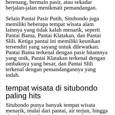
berenang, bermain pasir, atau sekadar
berjalan-jalan menikmati pemandangan.
Selain Pantai Pasir Putih, Situbondo juga
memiliki beberapa tempat wisata alam
lainnya yang tidak kalah menarik, seperti
Pantai Bama, Pantai Klatakan, dan Pantai
Slili. Ketiga pantai ini memiliki keunikan
tersendiri yang sayang untuk dilewatkan.
Pantai Bama terkenal dengan pasir hitamnya
yang unik, Pantai Klatakan terkenal dengan
ombaknya yang besar, dan Pantai Slili
terkenal dengan pemandangannya yang
indah.
tempat wisata di situbondo
paling hits
Situbondo punya banyak tempat wisata
menarik, mulai dari pantai, air terjun, hingga