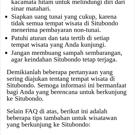
kacamata hitam untuk melindungi diri dari
sinar matahari.
Siapkan uang tunai yang cukup, karena
tidak semua tempat wisata di Situbondo
menerima pembayaran non-tunai.
Patuhi aturan dan tata tertib di setiap
tempat wisata yang Anda kunjungi.
Jangan membuang sampah sembarangan,
agar keindahan Situbondo tetap terjaga.
Demikianlah beberapa pertanyaan yang
sering diajukan tentang tempat wisata di
Situbondo. Semoga informasi ini bermanfaat
bagi Anda yang berencana untuk berkunjung
ke Situbondo.
Selain FAQ di atas, berikut ini adalah
beberapa tips tambahan untuk wisatawan
yang berkunjung ke Situbondo: