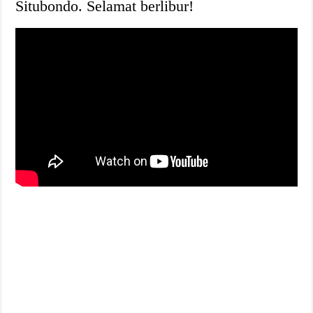
Situbondo. Selamat berlibur!