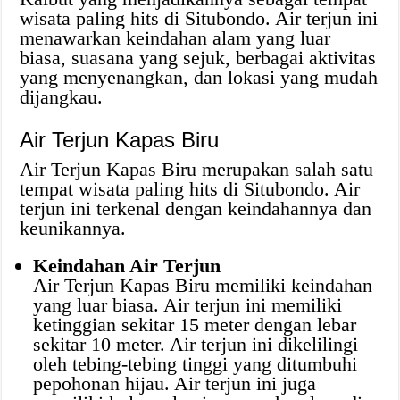
wisata paling hits di Situbondo. Air terjun ini
menawarkan keindahan alam yang luar
biasa, suasana yang sejuk, berbagai aktivitas
yang menyenangkan, dan lokasi yang mudah
dijangkau.
Air Terjun Kapas Biru
Air Terjun Kapas Biru merupakan salah satu
tempat wisata paling hits di Situbondo. Air
terjun ini terkenal dengan keindahannya dan
keunikannya.
Keindahan Air Terjun
Air Terjun Kapas Biru memiliki keindahan
yang luar biasa. Air terjun ini memiliki
ketinggian sekitar 15 meter dengan lebar
sekitar 10 meter. Air terjun ini dikelilingi
oleh tebing-tebing tinggi yang ditumbuhi
pepohonan hijau. Air terjun ini juga