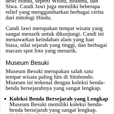
dewi Hindu, seperti Wisnu, Brahma, dan
Siwa. Candi Jawi juga memiliki beberapa
relief yang menggambarkan berbagai cerita
dari mitologi Hindu.
Candi Jawi merupakan tempat wisata yang
sangat menarik untuk dikunjungi. Candi ini
menawarkan keindahan alam yang luar
biasa, nilai sejarah yang tinggi, dan berbagai
macam spot foto yang menarik.
Museum Besuki
Museum Besuki merupakan salah satu
tempat wisata paling hits di Situbondo.
Museum ini terkenal dengan koleksi benda-
benda bersejarahnya yang sangat lengkap.
Koleksi Benda Bersejarah yang Lengkap
Museum Besuki memiliki koleksi benda-
benda bersejarah yang sangat lengkap.