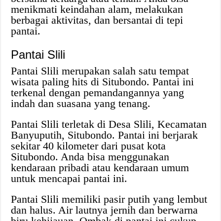
menikmati keindahan alam, melakukan
berbagai aktivitas, dan bersantai di tepi
pantai.
Pantai Slili
Pantai Slili merupakan salah satu tempat
wisata paling hits di Situbondo. Pantai ini
terkenal dengan pemandangannya yang
indah dan suasana yang tenang.
Pantai Slili terletak di Desa Slili, Kecamatan
Banyuputih, Situbondo. Pantai ini berjarak
sekitar 40 kilometer dari pusat kota
Situbondo. Anda bisa menggunakan
kendaraan pribadi atau kendaraan umum
untuk mencapai pantai ini.
Pantai Slili memiliki pasir putih yang lembut
dan halus. Air lautnya jernih dan berwarna
biru kehijauan. Ombak di pantai ini cukup