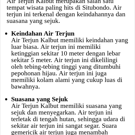
Air Terjun Kalbut merupakan salah satu
tempat wisata paling hits di Situbondo. Air
terjun ini terkenal dengan keindahannya dan
suasana yang sejuk.
Keindahan Air Terjun
Air Terjun Kalbut memiliki keindahan yang
luar biasa. Air terjun ini memiliki
ketinggian sekitar 10 meter dengan lebar
sekitar 5 meter. Air terjun ini dikelilingi
oleh tebing-tebing tinggi yang ditumbuhi
pepohonan hijau. Air terjun ini juga
memiliki kolam alami yang cukup luas di
bawahnya.
Suasana yang Sejuk
Air Terjun Kalbut memiliki suasana yang
sejuk dan menyegarkan. Air terjun ini
terletak di tengah hutan, sehingga udara di
sekitar air terjun ini sangat segar. Suara
gemericik air terjun juga menambah