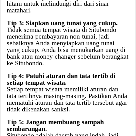
hitam untuk melindungi diri dari sinar
matahari.
Tip 3: Siapkan uang tunai yang cukup.
Tidak semua tempat wisata di Situbondo
menerima pembayaran non-tunai, jadi
sebaiknya Anda menyiapkan uang tunai
yang cukup. Anda bisa menukarkan uang di
bank atau money changer sebelum berangkat
ke Situbondo.
Tip 4: Patuhi aturan dan tata tertib di
setiap tempat wisata.
Setiap tempat wisata memiliki aturan dan
tata tertibnya masing-masing. Pastikan Anda
mematuhi aturan dan tata tertib tersebut agar
tidak dikenakan sanksi.
Tip 5: Jangan membuang sampah
sembarangan.
Situbondo adalah daerah yang indah, jadi