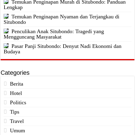
Temukan Penginapan Murah di Situbondo: Panduan
Lengkap
Temukan Penginapan Nyaman dan Terjangkau di
Situbondo
Penculikan Anak Situbondo: Tragedi yang
Mengguncang Masyarakat
Pasar Panji Situbondo: Denyut Nadi Ekonomi dan
Budaya
Categories
Berita
Hotel
Politics
Tips
Travel
Umum