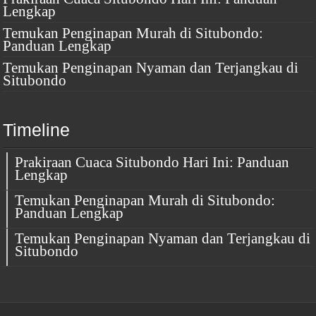
Lengkap
Temukan Penginapan Murah di Situbondo:
Panduan Lengkap
Temukan Penginapan Nyaman dan Terjangkau di
Situbondo
Timeline
Prakiraan Cuaca Situbondo Hari Ini: Panduan
Lengkap
Temukan Penginapan Murah di Situbondo:
Panduan Lengkap
Temukan Penginapan Nyaman dan Terjangkau di
Situbondo