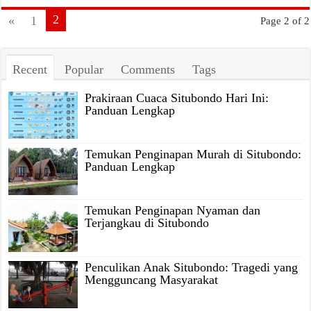
2
«
1
Page 2 of 2
Recent
Popular
Comments
Tags
Prakiraan Cuaca Situbondo Hari Ini:
Panduan Lengkap
Temukan Penginapan Murah di Situbondo:
Panduan Lengkap
Temukan Penginapan Nyaman dan
Terjangkau di Situbondo
Penculikan Anak Situbondo: Tragedi yang
Mengguncang Masyarakat