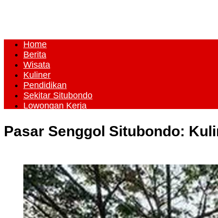
Home
Berita
Wisata
Kuliner
Pendidikan
Sekitar Situbondo
Lowongan Kerja
Pasar Senggol Situbondo: Kul