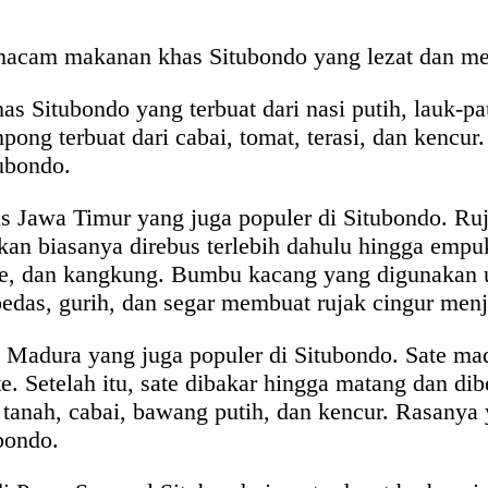
acam makanan khas Situbondo yang lezat dan men
 Situbondo yang terbuat dari nasi putih, lauk-p
pong terbuat dari cabai, tomat, terasi, dan kencu
tubondo.
Jawa Timur yang juga populer di Situbondo. Rujak
n biasanya direbus terlebih dahulu hingga empuk.
e, dan kangkung. Bumbu kacang yang digunakan unt
das, gurih, dan segar membuat rujak cingur menjad
adura yang juga populer di Situbondo. Sate madu
ate. Setelah itu, sate dibakar hingga matang dan 
 tanah, cabai, bawang putih, dan kencur. Rasanya
ubondo.