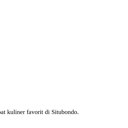
t kuliner favorit di Situbondo.