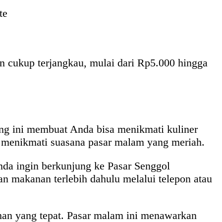
te
 cukup terjangkau, mulai dari Rp5.000 hingga
ng ini membuat Anda bisa menikmati kuliner
k menikmati suasana pasar malam yang meriah.
Anda ingin berkunjung ke Pasar Senggol
n makanan terlebih dahulu melalui telepon atau
ihan yang tepat. Pasar malam ini menawarkan