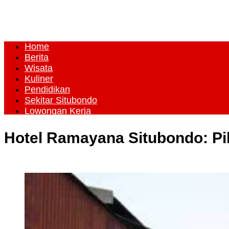
Home
Berita
Wisata
Kuliner
Pendidikan
Sekitar Situbondo
Lowongan Kerja
Hotel Ramayana Situbondo: Pil