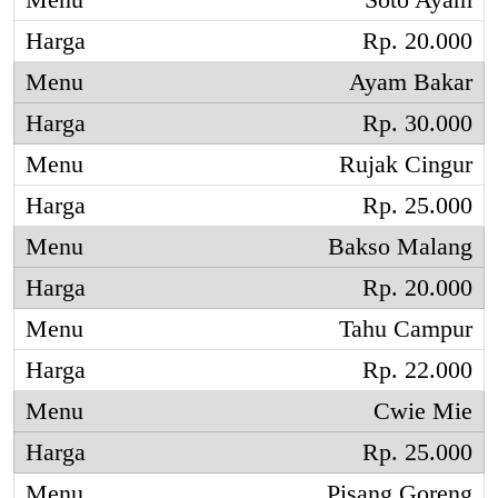
Rp. 20.000
Ayam Bakar
Rp. 30.000
Rujak Cingur
Rp. 25.000
Bakso Malang
Rp. 20.000
Tahu Campur
Rp. 22.000
Cwie Mie
Rp. 25.000
Pisang Goreng