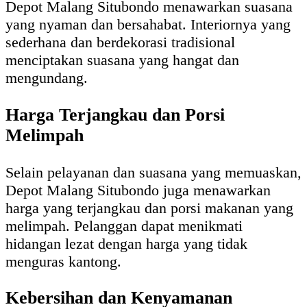
Depot Malang Situbondo menawarkan suasana
yang nyaman dan bersahabat. Interiornya yang
sederhana dan berdekorasi tradisional
menciptakan suasana yang hangat dan
mengundang.
Harga Terjangkau dan Porsi
Melimpah
Selain pelayanan dan suasana yang memuaskan,
Depot Malang Situbondo juga menawarkan
harga yang terjangkau dan porsi makanan yang
melimpah. Pelanggan dapat menikmati
hidangan lezat dengan harga yang tidak
menguras kantong.
Kebersihan dan Kenyamanan