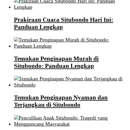
Prakiraan Cuaca Situbondo Hari Ini:
Panduan Lengkap
Temukan Penginapan Murah di
Situbondo: Panduan Lengkap
Temukan Penginapan Nyaman dan
Terjangkau di Situbondo