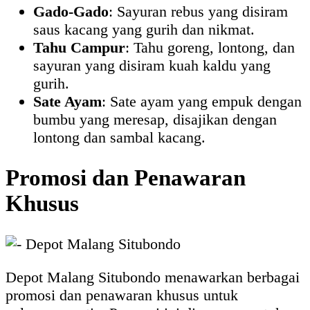
Gado-Gado
: Sayuran rebus yang disiram
saus kacang yang gurih dan nikmat.
Tahu Campur
: Tahu goreng, lontong, dan
sayuran yang disiram kuah kaldu yang
gurih.
Sate Ayam
: Sate ayam yang empuk dengan
bumbu yang meresap, disajikan dengan
lontong dan sambal kacang.
Promosi dan Penawaran
Khusus
Depot Malang Situbondo menawarkan berbagai
promosi dan penawaran khusus untuk