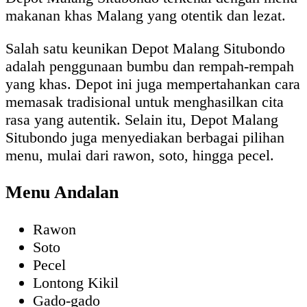
makanan khas Malang yang otentik dan lezat.
Salah satu keunikan Depot Malang Situbondo
adalah penggunaan bumbu dan rempah-rempah
yang khas. Depot ini juga mempertahankan cara
memasak tradisional untuk menghasilkan cita
rasa yang autentik. Selain itu, Depot Malang
Situbondo juga menyediakan berbagai pilihan
menu, mulai dari rawon, soto, hingga pecel.
Menu Andalan
Rawon
Soto
Pecel
Lontong Kikil
Gado-gado