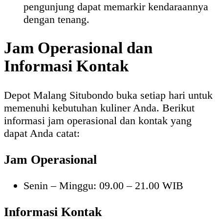
pengunjung dapat memarkir kendaraannya
dengan tenang.
Jam Operasional dan
Informasi Kontak
Depot Malang Situbondo buka setiap hari untuk
memenuhi kebutuhan kuliner Anda. Berikut
informasi jam operasional dan kontak yang
dapat Anda catat:
Jam Operasional
Senin – Minggu: 09.00 – 21.00 WIB
Informasi Kontak