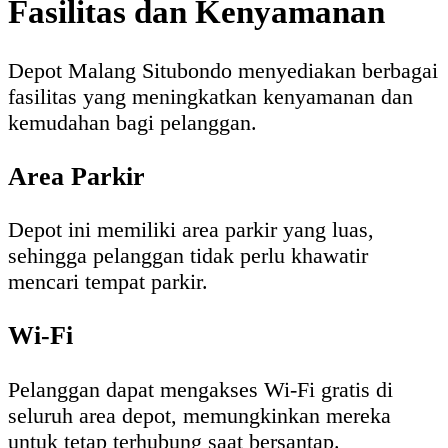
Fasilitas dan Kenyamanan
Depot Malang Situbondo menyediakan berbagai
fasilitas yang meningkatkan kenyamanan dan
kemudahan bagi pelanggan.
Area Parkir
Depot ini memiliki area parkir yang luas,
sehingga pelanggan tidak perlu khawatir
mencari tempat parkir.
Wi-Fi
Pelanggan dapat mengakses Wi-Fi gratis di
seluruh area depot, memungkinkan mereka
untuk tetap terhubung saat bersantap.