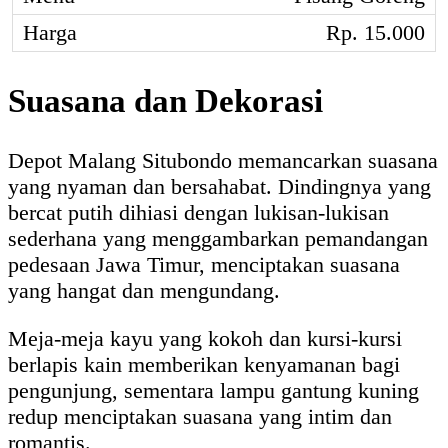
Rp. 15.000
Suasana dan Dekorasi
Depot Malang Situbondo memancarkan suasana
yang nyaman dan bersahabat. Dindingnya yang
bercat putih dihiasi dengan lukisan-lukisan
sederhana yang menggambarkan pemandangan
pedesaan Jawa Timur, menciptakan suasana
yang hangat dan mengundang.
Meja-meja kayu yang kokoh dan kursi-kursi
berlapis kain memberikan kenyamanan bagi
pengunjung, sementara lampu gantung kuning
redup menciptakan suasana yang intim dan
romantis.