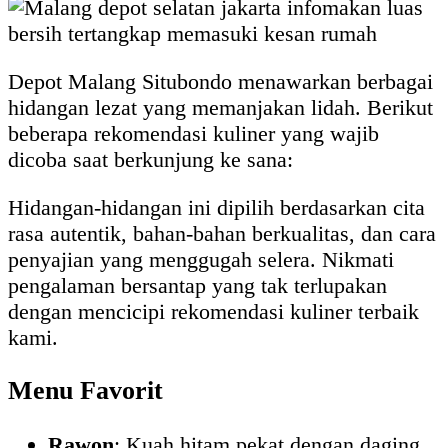
Depot Malang Situbondo menawarkan berbagai
hidangan lezat yang memanjakan lidah. Berikut
beberapa rekomendasi kuliner yang wajib
dicoba saat berkunjung ke sana:
Hidangan-hidangan ini dipilih berdasarkan cita
rasa autentik, bahan-bahan berkualitas, dan cara
penyajian yang menggugah selera. Nikmati
pengalaman bersantap yang tak terlupakan
dengan mencicipi rekomendasi kuliner terbaik
kami.
Menu Favorit
Rawon
: Kuah hitam pekat dengan daging