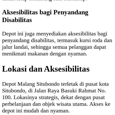
Aksesibilitas bagi Penyandang
Disabilitas
Depot ini juga menyediakan aksesibilitas bagi
penyandang disabilitas, termasuk kursi roda dan
jalur landai, sehingga semua pelanggan dapat
menikmati makanan dengan nyaman.
Lokasi dan Aksesibilitas
Depot Malang Situbondo terletak di pusat kota
Situbondo, di Jalan Raya Basuki Rahmat No.
100. Lokasinya strategis, dekat dengan pusat
perbelanjaan dan objek wisata utama. Akses ke
depot ini mudah dan nyaman.