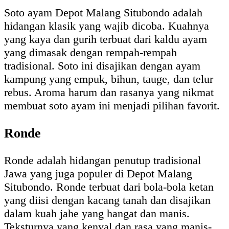
Soto ayam Depot Malang Situbondo adalah
hidangan klasik yang wajib dicoba. Kuahnya
yang kaya dan gurih terbuat dari kaldu ayam
yang dimasak dengan rempah-rempah
tradisional. Soto ini disajikan dengan ayam
kampung yang empuk, bihun, tauge, dan telur
rebus. Aroma harum dan rasanya yang nikmat
membuat soto ayam ini menjadi pilihan favorit.
Ronde
Ronde adalah hidangan penutup tradisional
Jawa yang juga populer di Depot Malang
Situbondo. Ronde terbuat dari bola-bola ketan
yang diisi dengan kacang tanah dan disajikan
dalam kuah jahe yang hangat dan manis.
Teksturnya yang kenyal dan rasa yang manis-