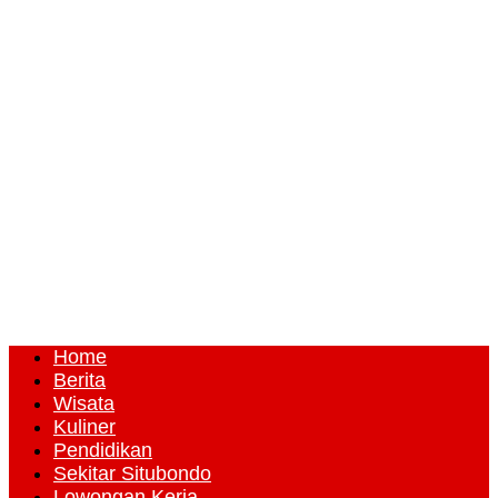
Home
Berita
Wisata
Kuliner
Pendidikan
Sekitar Situbondo
Lowongan Kerja