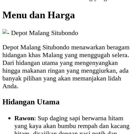
Menu dan Harga
Depot Malang Situbondo menawarkan beragam
hidangan khas Malang yang menggugah selera.
Dari hidangan utama yang mengenyangkan
hingga makanan ringan yang menggiurkan, ada
banyak pilihan yang akan memanjakan lidah
Anda.
Hidangan Utama
Rawon
: Sup daging sapi berwarna hitam
yang kaya akan bumbu rempah dan kacang
hitam, disajikan dengan nasi putih dan