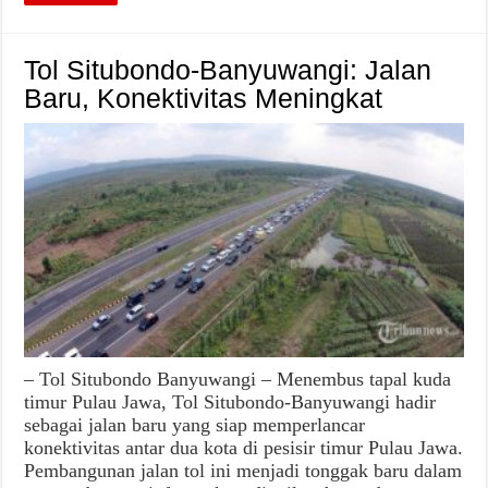
Tol Situbondo-Banyuwangi: Jalan
Baru, Konektivitas Meningkat
– Tol Situbondo Banyuwangi – Menembus tapal kuda
timur Pulau Jawa, Tol Situbondo-Banyuwangi hadir
sebagai jalan baru yang siap memperlancar
konektivitas antar dua kota di pesisir timur Pulau Jawa.
Pembangunan jalan tol ini menjadi tonggak baru dalam