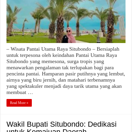
– Wisata Pantai Utama Raya Situbondo – Bersiaplah
untuk terpesona oleh keindahan Pantai Utama Raya
Situbondo yang memesona, surga tropis yang
menawarkan pengalaman tak terlupakan bagi para
pencinta pantai. Hamparan pasir putihnya yang lembut,
airnya yang biru jernih, dan matahari terbenamnya
yang spektakuler menjadi daya tarik utama yang akan
membuat …
Read More »
Wakil Bupati Situbondo: Dedikasi
untuk Kemajuan Daerah