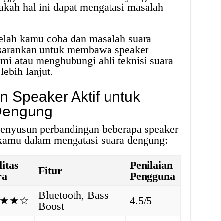
pakah hal ini dapat mengatasi masalah
telah kamu coba dan masalah suara
isarankan untuk membawa speaker
smi atau menghubungi ahli teknisi suara
ebih lanjut.
n Speaker Aktif untuk
Dengung
menyusun perbandingan beberapa speaker
kamu dalam mengatasi suara dengung:
itas
Penilaian
Fitur
ra
Pengguna
Bluetooth, Bass
★★☆
4.5/5
Boost