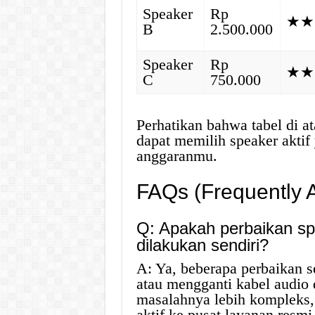
Speaker
Rp
★★
B
2.500.000
Speaker
Rp
★★
C
750.000
Perhatikan bahwa tabel di a
dapat memilih speaker aktif
anggaranmu.
FAQs (Frequently 
Q: Apakah perbaikan sp
dilakukan sendiri?
A: Ya, beberapa perbaikan 
atau mengganti kabel audio 
masalahnya lebih kompleks
aktif ke pusat layanan resmi