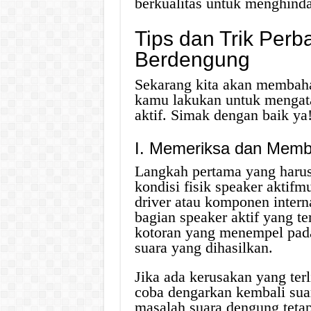
berkualitas untuk menghind
Tips dan Trik Perb
Berdengung
Sekarang kita akan membahas
kamu lakukan untuk mengata
aktif. Simak dengan baik ya
I. Memeriksa dan Membe
Langkah pertama yang haru
kondisi fisik speaker aktif
driver atau komponen intern
bagian speaker aktif yang te
kotoran yang menempel pada
suara yang dihasilkan.
Jika ada kerusakan yang ter
coba dengarkan kembali suar
masalah suara dengung tetap