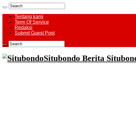
Tentang kami
Term Of Service
Redaksi
Submit Guest Post
Situbondo Berita Situbo