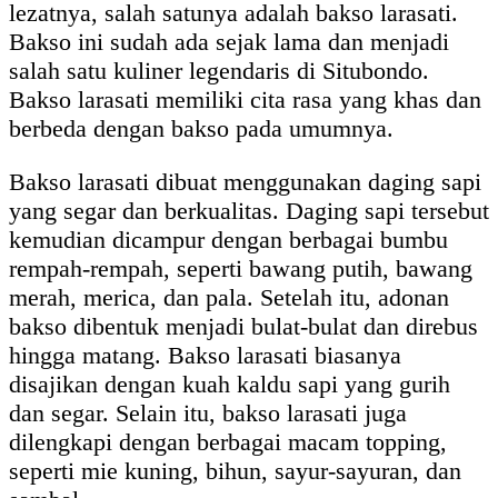
lezatnya, salah satunya adalah bakso larasati.
Bakso ini sudah ada sejak lama dan menjadi
salah satu kuliner legendaris di Situbondo.
Bakso larasati memiliki cita rasa yang khas dan
berbeda dengan bakso pada umumnya.
Bakso larasati dibuat menggunakan daging sapi
yang segar dan berkualitas. Daging sapi tersebut
kemudian dicampur dengan berbagai bumbu
rempah-rempah, seperti bawang putih, bawang
merah, merica, dan pala. Setelah itu, adonan
bakso dibentuk menjadi bulat-bulat dan direbus
hingga matang. Bakso larasati biasanya
disajikan dengan kuah kaldu sapi yang gurih
dan segar. Selain itu, bakso larasati juga
dilengkapi dengan berbagai macam topping,
seperti mie kuning, bihun, sayur-sayuran, dan