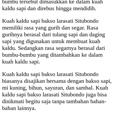
bumbu tersebut dimasukkan ke dalam kuah
kaldu sapi dan direbus hingga mendidih.
Kuah kaldu sapi bakso larasati Situbondo
memiliki rasa yang gurih dan segar. Rasa
gurihnya berasal dari tulang sapi dan daging
sapi yang digunakan untuk membuat kuah
kaldu. Sedangkan rasa segarnya berasal dari
bumbu-bumbu yang ditambahkan ke dalam
kuah kaldu sapi.
Kuah kaldu sapi bakso larasati Situbondo
biasanya disajikan bersama dengan bakso sapi,
mi kuning, bihun, sayuran, dan sambal. Kuah
kaldu sapi bakso larasati Situbondo juga bisa
dinikmati begitu saja tanpa tambahan bahan-
bahan lainnya.