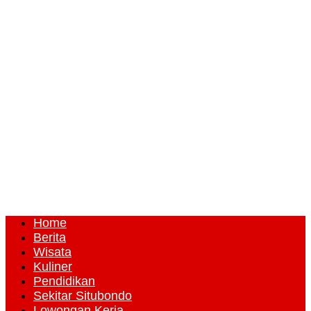
Home
Berita
Wisata
Kuliner
Pendidikan
Sekitar Situbondo
Lowongan Kerja