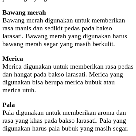
Bawang merah
Bawang merah digunakan untuk memberikan
rasa manis dan sedikit pedas pada bakso
larasati. Bawang merah yang digunakan harus
bawang merah segar yang masih berkulit.
Merica
Merica digunakan untuk memberikan rasa pedas
dan hangat pada bakso larasati. Merica yang
digunakan bisa berupa merica bubuk atau
merica utuh.
Pala
Pala digunakan untuk memberikan aroma dan
rasa yang khas pada bakso larasati. Pala yang
digunakan harus pala bubuk yang masih segar.