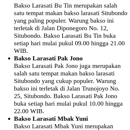
Bakso Larasati Bu Tin merupakan salah
satu tempat makan bakso larasati Situbondo
yang paling populer. Warung bakso ini
terletak di Jalan Diponegoro No. 12,
Situbondo. Bakso Larasati Bu Tin buka
setiap hari mulai pukul 09.00 hingga 21.00
WIB.
Bakso Larasati Pak Jono
Bakso Larasati Pak Jono juga merupakan
salah satu tempat makan bakso larasati
Situbondo yang cukup populer. Warung
bakso ini terletak di Jalan Trunojoyo No.
25, Situbondo. Bakso Larasati Pak Jono
buka setiap hari mulai pukul 10.00 hingga
22.00 WIB.
Bakso Larasati Mbak Yuni
Bakso Larasati Mbak Yuni merupakan