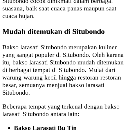
Situbondo cocok dinikmati dalam berbagai
suasana, baik saat cuaca panas maupun saat
cuaca hujan.
Mudah ditemukan di Situbondo
Bakso larasati Situbondo merupakan kuliner
yang sangat populer di Situbondo. Oleh karena
itu, bakso larasati Situbondo mudah ditemukan
di berbagai tempat di Situbondo. Mulai dari
warung-warung kecil hingga restoran-restoran
besar, semuanya menjual bakso larasati
Situbondo.
Beberapa tempat yang terkenal dengan bakso
larasati Situbondo antara lain:
Bakso Larasati Bu Tin