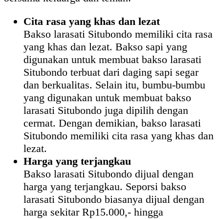
Cita rasa yang khas dan lezat
Bakso larasati Situbondo memiliki cita rasa
yang khas dan lezat. Bakso sapi yang
digunakan untuk membuat bakso larasati
Situbondo terbuat dari daging sapi segar
dan berkualitas. Selain itu, bumbu-bumbu
yang digunakan untuk membuat bakso
larasati Situbondo juga dipilih dengan
cermat. Dengan demikian, bakso larasati
Situbondo memiliki cita rasa yang khas dan
lezat.
Harga yang terjangkau
Bakso larasati Situbondo dijual dengan
harga yang terjangkau. Seporsi bakso
larasati Situbondo biasanya dijual dengan
harga sekitar Rp15.000,- hingga