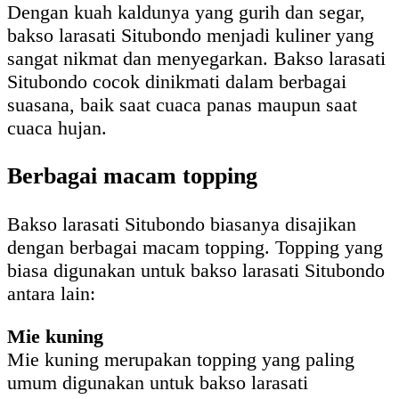
Dengan kuah kaldunya yang gurih dan segar,
bakso larasati Situbondo menjadi kuliner yang
sangat nikmat dan menyegarkan. Bakso larasati
Situbondo cocok dinikmati dalam berbagai
suasana, baik saat cuaca panas maupun saat
cuaca hujan.
Berbagai macam topping
Bakso larasati Situbondo biasanya disajikan
dengan berbagai macam topping. Topping yang
biasa digunakan untuk bakso larasati Situbondo
antara lain:
Mie kuning
Mie kuning merupakan topping yang paling
umum digunakan untuk bakso larasati