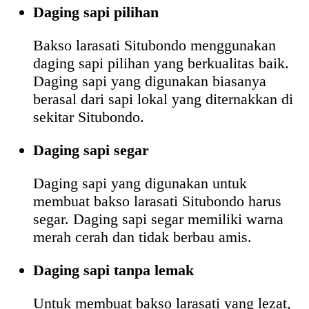
Daging sapi pilihan
Bakso larasati Situbondo menggunakan
daging sapi pilihan yang berkualitas baik.
Daging sapi yang digunakan biasanya
berasal dari sapi lokal yang diternakkan di
sekitar Situbondo.
Daging sapi segar
Daging sapi yang digunakan untuk
membuat bakso larasati Situbondo harus
segar. Daging sapi segar memiliki warna
merah cerah dan tidak berbau amis.
Daging sapi tanpa lemak
Untuk membuat bakso larasati yang lezat,