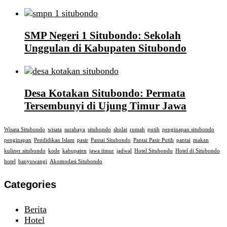
SMP Negeri 1 Situbondo: Sekolah
Unggulan di Kabupaten Situbondo
Desa Kotakan Situbondo: Permata
Tersembunyi di Ujung Timur Jawa
Wisata Situbondo
wisata
surabaya
situbondo
sholat
rumah
putih
penginapan situbondo
penginapan
Pendidikan Islam
pasir
Pantai Situbondo
Pantai Pasir Putih
pantai
makan
kuliner situbondo
kode
kabupaten
jawa timur
jadwal
Hotel Situbondo
Hotel di Situbondo
hotel
banyuwangi
Akomodasi Situbondo
Categories
Berita
Hotel