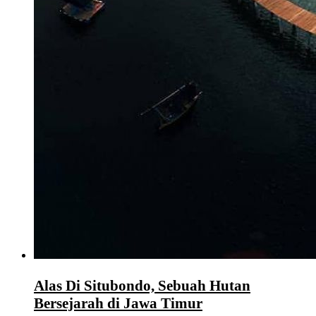
Alas Di Situbondo, Sebuah Hutan
Bersejarah di Jawa Timur