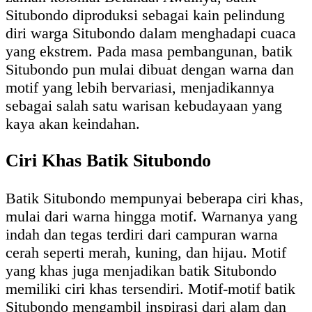
Situbondo diproduksi sebagai kain pelindung
diri warga Situbondo dalam menghadapi cuaca
yang ekstrem. Pada masa pembangunan, batik
Situbondo pun mulai dibuat dengan warna dan
motif yang lebih bervariasi, menjadikannya
sebagai salah satu warisan kebudayaan yang
kaya akan keindahan.
Ciri Khas Batik Situbondo
Batik Situbondo mempunyai beberapa ciri khas,
mulai dari warna hingga motif. Warnanya yang
indah dan tegas terdiri dari campuran warna
cerah seperti merah, kuning, dan hijau. Motif
yang khas juga menjadikan batik Situbondo
memiliki ciri khas tersendiri. Motif-motif batik
Situbondo mengambil inspirasi dari alam dan