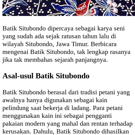
Batik Situbondo dipercaya sebagai karya seni
yang sudah ada sejak ratusan tahun lalu di
wilayah Situbondo, Jawa Timur. Berbicara
mengenai Batik Situbondo, tak lengkap rasanya
jika tak membahas sejarah panjangnya.
Asal-usul Batik Situbondo
Batik Situbondo berasal dari tradisi petani yang
awalnya hanya digunakan sebagai kain
pelindung saat bekerja di ladang. Para petani
menggunakan kain ini sebagai pengganti
pakaian modern yang mahal dan rentan terhadap
kerusakan. Dahulu, Batik Situbondo dihasilkan