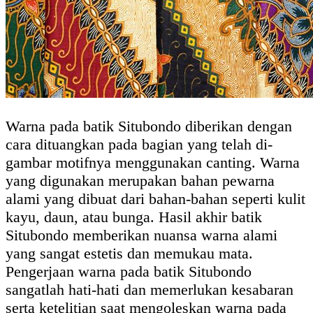
Warna pada batik Situbondo diberikan dengan
cara dituangkan pada bagian yang telah di-
gambar motifnya menggunakan canting. Warna
yang digunakan merupakan bahan pewarna
alami yang dibuat dari bahan-bahan seperti kulit
kayu, daun, atau bunga. Hasil akhir batik
Situbondo memberikan nuansa warna alami
yang sangat estetis dan memukau mata.
Pengerjaan warna pada batik Situbondo
sangatlah hati-hati dan memerlukan kesabaran
serta ketelitian saat mengoleskan warna pada