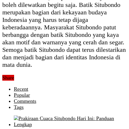
boleh dilewatkan begitu saja. Batik Situbondo
merupakan bagian dari kekayaan budaya
Indonesia yang harus tetap dijaga
keberadaannya. Masyarakat Situbondo patut
berbangga dengan batik Situbondo yang kaya
akan motif dan warnanya yang cerah dan segar.
Semoga batik Situbondo dapat terus dilestarikan
dan menjadi bagian dari identitas Indonesia di
mata dunia.
Share
Recent
Popular
Comments
Tags