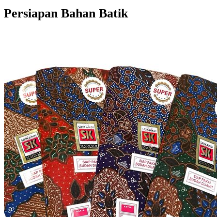
Persiapan Bahan Batik