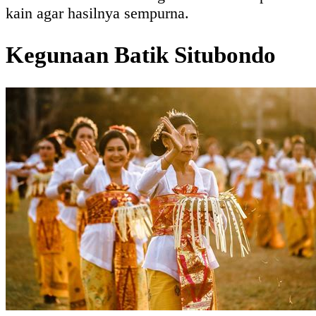
kain agar hasilnya sempurna.
Kegunaan Batik Situbondo