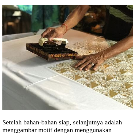
Setelah bahan-bahan siap, selanjutnya adalah
menggambar motif dengan menggunakan