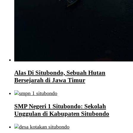
Alas Di Situbondo, Sebuah Hutan
Bersejarah di Jawa Timur
SMP Negeri 1 Situbondo: Sekolah
Unggulan di Kabupaten Situbondo