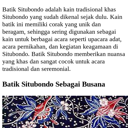
Batik Situbondo adalah kain tradisional khas
Situbondo yang sudah dikenal sejak dulu. Kain
batik ini memiliki corak yang unik dan
beragam, sehingga sering digunakan sebagai
kain untuk berbagai acara seperti upacara adat,
acara pernikahan, dan kegiatan keagamaan di
Situbondo. Batik Situbondo memberikan nuansa
yang khas dan sangat cocok untuk acara
tradisional dan seremonial.
Batik Situbondo Sebagai Busana