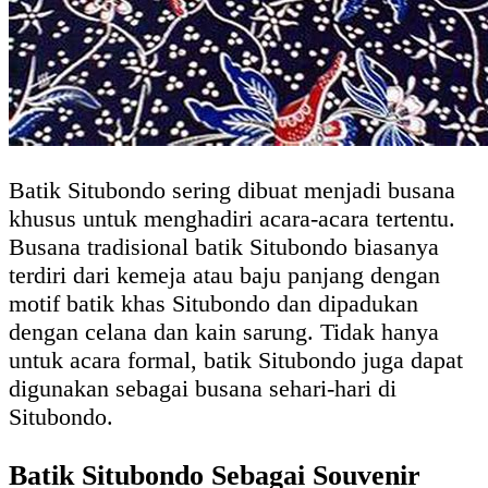
Batik Situbondo sering dibuat menjadi busana
khusus untuk menghadiri acara-acara tertentu.
Busana tradisional batik Situbondo biasanya
terdiri dari kemeja atau baju panjang dengan
motif batik khas Situbondo dan dipadukan
dengan celana dan kain sarung. Tidak hanya
untuk acara formal, batik Situbondo juga dapat
digunakan sebagai busana sehari-hari di
Situbondo.
Batik Situbondo Sebagai Souvenir